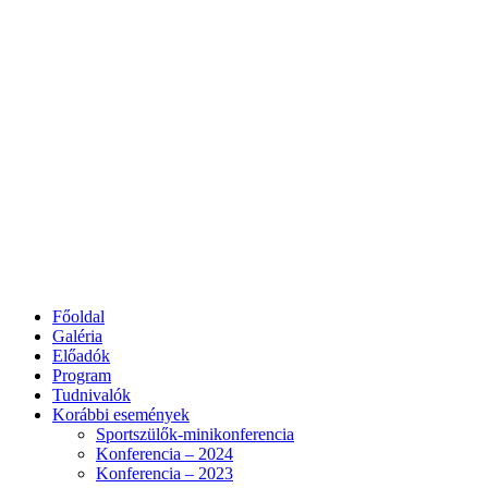
Főoldal
Galéria
Előadók
Program
Tudnivalók
Korábbi események
Sportszülők-minikonferencia
Konferencia – 2024
Konferencia – 2023