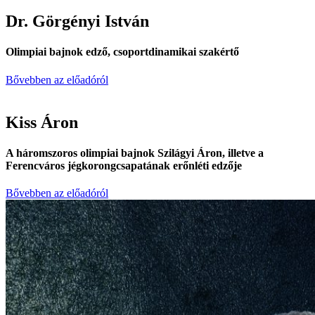
Dr. Görgényi István
Olimpiai bajnok edző, csoportdinamikai szakértő
Bővebben az előadóról
Kiss Áron
A háromszoros olimpiai bajnok Szilágyi Áron, illetve a
Ferencváros jégkorongcsapatának erőnléti edzője
Bővebben az előadóról