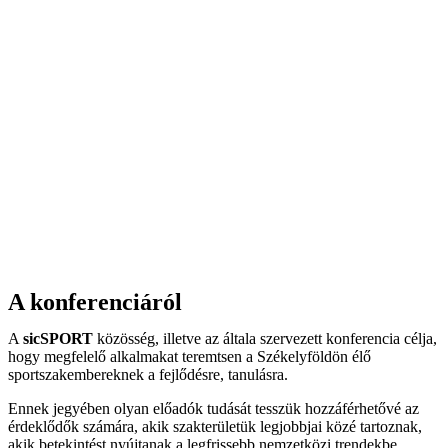
A konferenciáról
A
sicSPORT
közösség, illetve az általa szervezett konferencia célja,
hogy megfelelő alkalmakat teremtsen a Székelyföldön élő
sportszakembereknek a fejlődésre, tanulásra.
Ennek jegyében olyan előadók tudását tesszük hozzáférhetővé az
érdeklődők számára, akik szakterületük legjobbjai közé tartoznak,
akik betekintést nyújtanak a legfrissebb nemzetközi trendekbe,