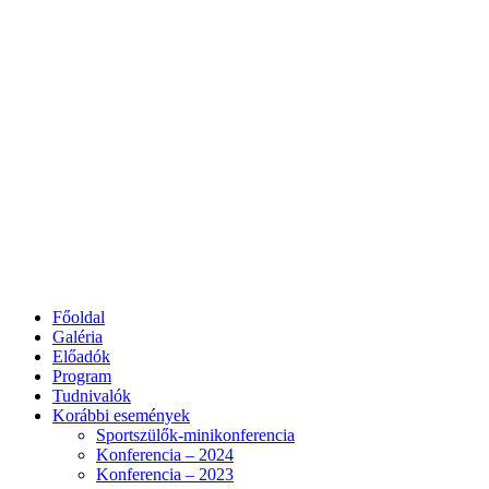
Főoldal
Galéria
Előadók
Program
Tudnivalók
Korábbi események
Sportszülők-minikonferencia
Konferencia – 2024
Konferencia – 2023