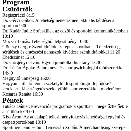
Program
Csütörtök
Regisztráció
8:15
Dr. Géczi Gábor: A tehetségmenedzsment aktuális kérdései a
sportban
9:00
Dr. Kádár Judit: Soft skillek az edzői és sportolói kommunikációban
10:10
Mocsai Tamás: Tehetségből teljesítmény
10:40
Gönczy Gergő: Szénhidrátok szerepe a sportban – Túledzettség,
sérülések és emésztési panaszok kivédése szénhidrátokkal
11:20
Ebédszünet
12:10
Dr. Görgényi István: Együtt gondolkodni arany
13:30
Dr. Lénárt Ágota: Bajnoknevelés sportpszichológiai módszerekkel
14:40
Megnyitó ünnepség
16:00
Hogyan tartható fenn a székelyföldi sport kiugró fejlődése? –
kerekasztal-beszélgetés székelyföldi sportvezetőkkel, moderátor:
Kosaras Renáta
16:30
Péntek
Takács Dániel: Prevenciós programok a sportban - megelőzhetőek-e
a sérülések?
9:00
Kiss Áron: Az adatalapú teljesítményfokozás lehetőségei egyéni és
csapatsportokban
10:10
Sportmerchandise.hu - Temesvári Zoltán: A merchandising szerepe