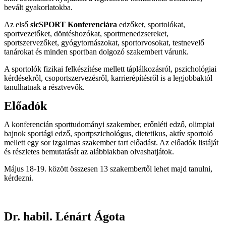
bevált gyakorlatokba.
Az első
sicSPORT
Konferenciára
edzőket, sportolókat,
sportvezetőket, döntéshozókat, sportmenedzsereket,
sportszervezőket, gyógytornászokat, sportorvosokat, testnevelő
tanárokat és minden sportban dolgozó szakembert várunk.
A sportolók fizikai felkészítése mellett táplálkozásról, pszichológiai
kérdésekről, csoportszervezésről, karrierépítésről is a legjobbaktól
tanulhatnak a résztvevők.
Előadók
A konferencián sporttudományi szakember, erőnléti edző, olimpiai
bajnok sportági edző, sportpszichológus, dietetikus, aktív sportoló
mellett egy sor izgalmas szakember tart előadást. Az előadók listáját
és részletes bemutatását az alábbiakban olvashatjátok.
Május 18-19. között összesen 13 szakembertől lehet majd tanulni,
kérdezni.
Dr. habil. Lénárt Ágota